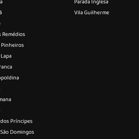
a
Parada Inglesa
ã
Vila Guilherme
é
os Remédios
 Pinheiros
 Lapa
ranca
opoldina
á
omana
a
dos Príncipes
 São Domingos