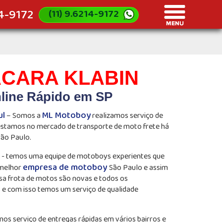
14-9172
(11) 9.6214-9172
CARA KLABIN
line Rápido em SP
ul
ML Motoboy
– Somos a
realizamos serviço de
 estamos no mercado de transporte de moto frete há
São Paulo.
n - temos uma equipe de motoboys experientes que
empresa de motoboy
 melhor
São Paulo e assim
sa frota de motos são novas e todos os
s e com isso temos um serviço de qualidade
mos serviço de entregas rápidas em vários bairros e