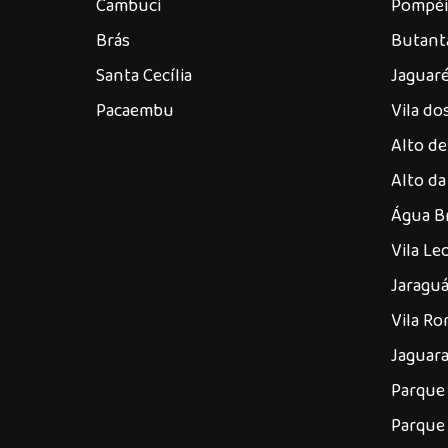
Cambuci
Pompéi
Brás
Butant
Santa Cecília
Jaguar
Pacaembu
Vila d
Alto de
Alto da
Água B
Vila Le
Jaragu
Vila R
Jaguar
Parque 
Parque