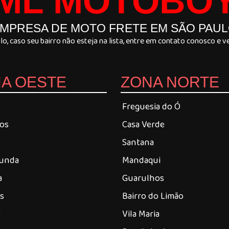
ML MOTOBO
MPRESA DE MOTO FRETE EM SÃO PAU
, caso seu bairro não esteja na lista, entre em contato conosco e
A OESTE
ZONA NORTE
Freguesia do Ó
ros
Casa Verde
Santana
Funda
Mandaqui
a
Guarulhos
es
Bairro do Limão
é
Vila Maria