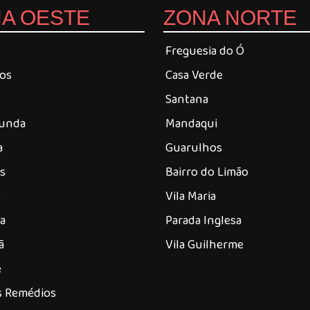
A OESTE
ZONA NORTE
Freguesia do Ó
ros
Casa Verde
Santana
Funda
Mandaqui
a
Guarulhos
es
Bairro do Limão
é
Vila Maria
a
Parada Inglesa
ã
Vila Guilherme
é
os Remédios