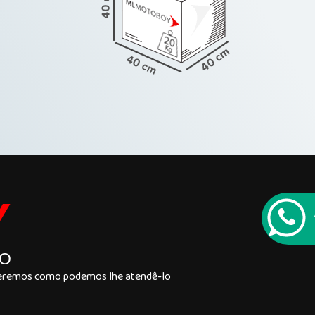
Y
LO
 veremos como podemos lhe atendê-lo