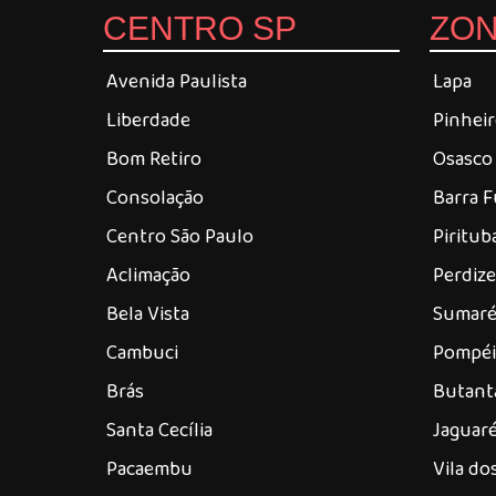
CENTRO SP
ZON
Avenida Paulista
Lapa
Liberdade
Pinhei
Bom Retiro
Osasco
Consolação
Barra 
Centro São Paulo
Piritub
Aclimação
Perdiz
Bela Vista
Sumar
Cambuci
Pompéi
Brás
Butant
Santa Cecília
Jaguar
Pacaembu
Vila d