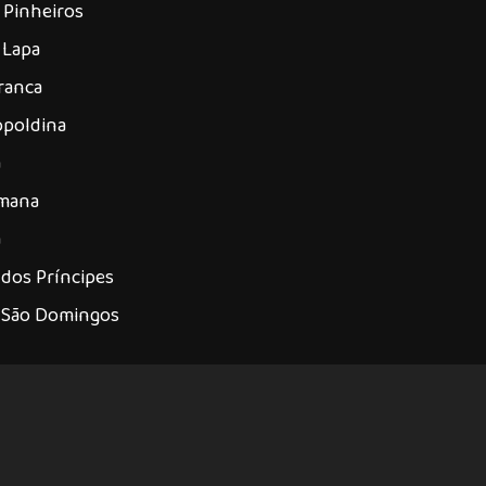
 Pinheiros
 Lapa
ranca
opoldina
á
omana
a
dos Príncipes
 São Domingos