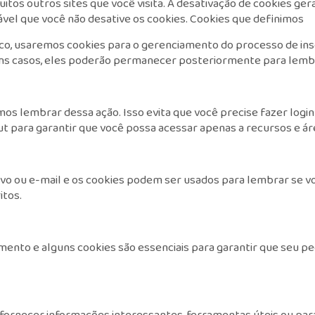
uitos outros sites que você visita. A desativação de cookies g
ável que você não desative os cookies. Cookies que definimos
sco, usaremos cookies para o gerenciamento do processo de ins
ns casos, eles poderão permanecer posteriormente para lembrar
os lembrar dessa ação. Isso evita que você precise fazer login
para garantir que você possa acessar apenas a recursos e área
tivo ou e-mail e os cookies podem ser usados para lembrar se v
itos.
amento e alguns cookies são essenciais para garantir que seu 
fornecer informações interessantes, ferramentas úteis ou par