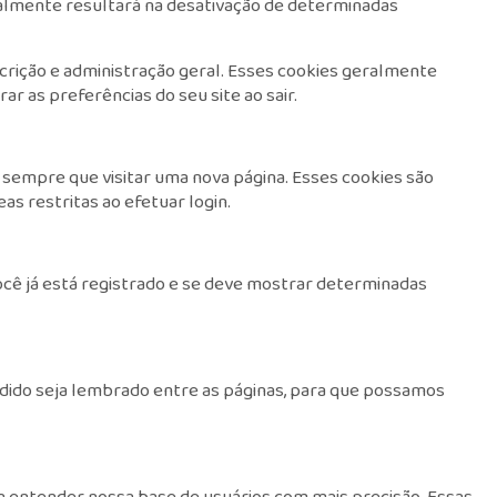
eralmente resultará na desativação de determinadas
crição e administração geral. Esses cookies geralmente
 as preferências do seu site ao sair.
 sempre que visitar uma nova página. Esses cookies são
s restritas ao efetuar login.
ocê já está registrado e se deve mostrar determinadas
pedido seja lembrado entre as páginas, para que possamos
a entender nossa base de usuários com mais precisão. Essas