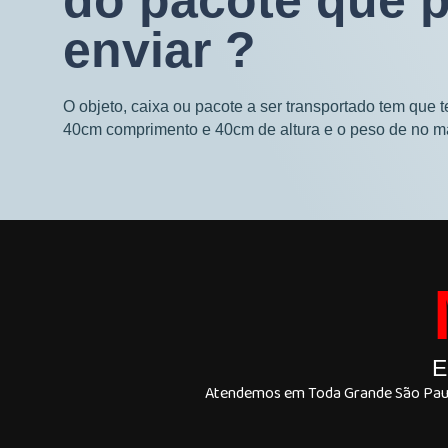
do pacote que 
enviar ?
O objeto, caixa ou pacote a ser transportado tem que 
40cm comprimento e 40cm de altura e o peso de no m
E
Atendemos em Toda Grande São Paulo