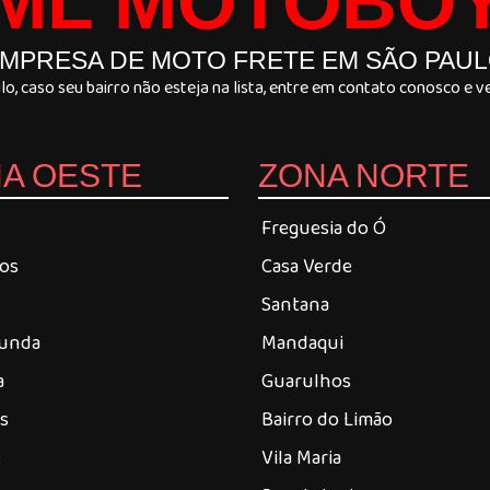
ML MOTOBO
MPRESA DE MOTO FRETE EM SÃO PAU
, caso seu bairro não esteja na lista, entre em contato conosco e
A OESTE
ZONA NORTE
Freguesia do Ó
ros
Casa Verde
Santana
Funda
Mandaqui
a
Guarulhos
es
Bairro do Limão
é
Vila Maria