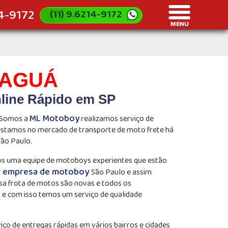
14-9172
(11) 9.6214-9172
RAGUÁ
line Rápido em SP
ML Motoboy
Somos a
realizamos serviço de
 estamos no mercado de transporte de moto frete há
São Paulo.
os uma equipe de motoboys experientes que estão
empresa de motoboy
r
São Paulo e assim
sa frota de motos são novas e todos os
s e com isso temos um serviço de qualidade
iço de entregas rápidas em vários bairros e cidades