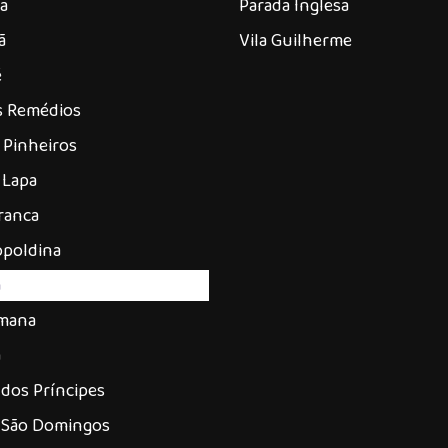
a
Parada Inglesa
ã
Vila Guilherme
é
os Remédios
 Pinheiros
 Lapa
ranca
opoldina
á
omana
a
dos Príncipes
 São Domingos