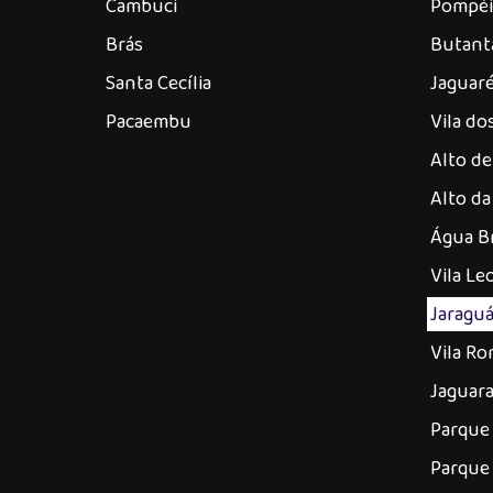
Cambuci
Pompéi
Brás
Butant
Santa Cecília
Jaguar
Pacaembu
Vila d
Alto de
Alto da
Água B
Vila Le
Jaragu
Vila R
Jaguar
Parque 
Parque