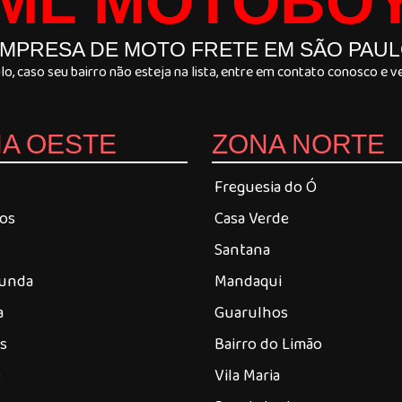
ML MOTOBO
MPRESA DE MOTO FRETE EM SÃO PAU
, caso seu bairro não esteja na lista, entre em contato conosco e
A OESTE
ZONA NORTE
Freguesia do Ó
ros
Casa Verde
Santana
Funda
Mandaqui
a
Guarulhos
es
Bairro do Limão
é
Vila Maria