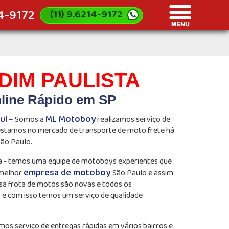
14-9172
(11) 9.6214-9172
IM PAULISTA
line Rápido em SP
ul
ML Motoboy
– Somos a
realizamos serviço de
 estamos no mercado de transporte de moto frete há
São Paulo.
a - temos uma equipe de motoboys experientes que
empresa de motoboy
 melhor
São Paulo e assim
sa frota de motos são novas e todos os
s e com isso temos um serviço de qualidade
amos serviço de entregas rápidas em vários bairros e