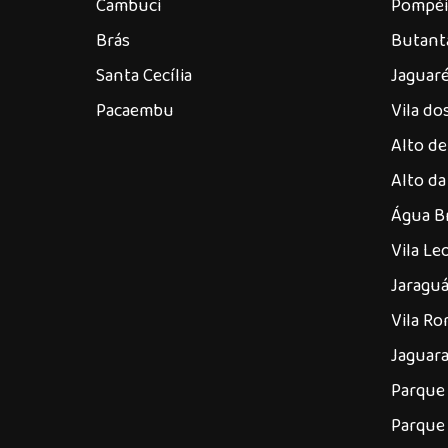
Cambuci
Pompéi
Brás
Butant
Santa Cecília
Jaguar
Pacaembu
Vila d
Alto de
Alto da
Água B
Vila Le
Jaragu
Vila R
Jaguar
Parque 
Parque