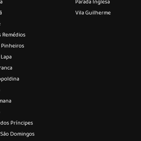
a
Parada Inglesa
ã
Vila Guilherme
é
os Remédios
 Pinheiros
 Lapa
ranca
opoldina
á
omana
a
dos Príncipes
 São Domingos