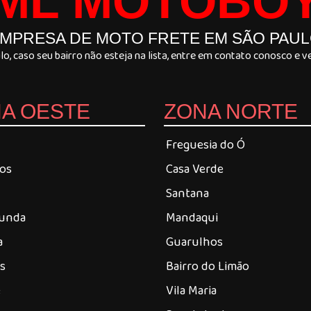
ML MOTOBO
MPRESA DE MOTO FRETE EM SÃO PAU
, caso seu bairro não esteja na lista, entre em contato conosco e
A OESTE
ZONA NORTE
Freguesia do Ó
ros
Casa Verde
Santana
Funda
Mandaqui
a
Guarulhos
es
Bairro do Limão
é
Vila Maria