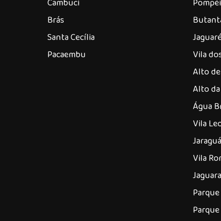
Cambuci
Pompéi
Brás
Butant
Santa Cecília
Jaguar
Pacaembu
Vila d
Alto de
Alto da
Água B
Vila Le
Jaragu
Vila R
Jaguar
Parque 
Parque