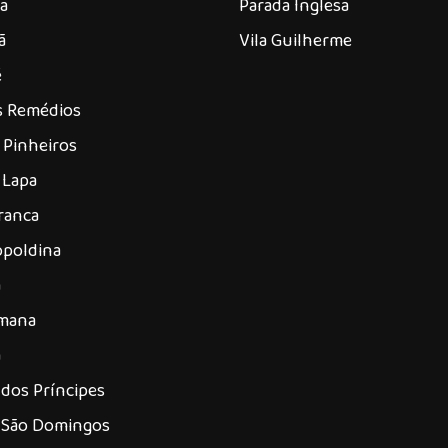
a
Parada Inglesa
ã
Vila Guilherme
é
os Remédios
 Pinheiros
 Lapa
ranca
opoldina
á
omana
a
dos Príncipes
 São Domingos