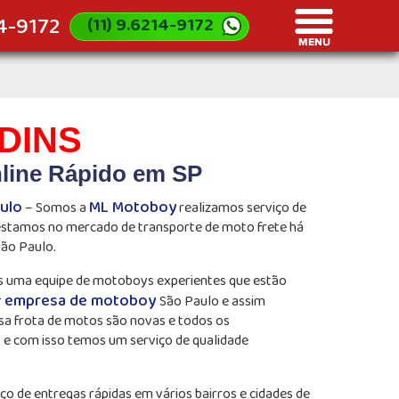
14-9172
(11) 9.6214-9172
DINS
line Rápido em SP
ulo
ML Motoboy
– Somos a
realizamos serviço de
 estamos no mercado de transporte de moto frete há
São Paulo.
s uma equipe de motoboys experientes que estão
empresa de motoboy
r
São Paulo e assim
sa frota de motos são novas e todos os
s e com isso temos um serviço de qualidade
ço de entregas rápidas em vários bairros e cidades de